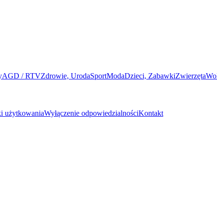
y
AGD / RTV
Zdrowie, Uroda
Sport
Moda
Dzieci, Zabawki
Zwierzęta
Wo
i użytkowania
Wyłączenie odpowiedzialności
Kontakt