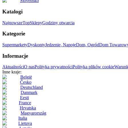
Slovensko
Katalogi
Najnowsze
Top
Sklepy
Godziny otwarcia
Kategorie
Supermarkety
Dyskonty
Jedzenie, Napoje
Dom, Ogród
Dom Towarow
Informacje
Aktualności
O nas
Polityka prywatności
Polityka plików cookie
Warunk
Inne kraje:
België
Česko
Deutschland
Danmark
Eesti
France
Hrvatska
Magyarország
Italia
Lietuva