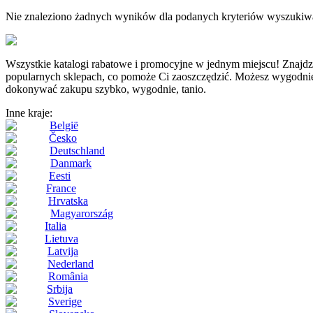
Nie znaleziono żadnych wyników dla podanych kryteriów wyszukiw
Wszystkie katalogi rabatowe i promocyjne w jednym miejscu! Z
popularnych sklepach, co pomoże Ci zaoszczędzić. Możesz wygodnie i 
dokonywać zakupu szybko, wygodnie, tanio.
Inne kraje:
België
Česko
Deutschland
Danmark
Eesti
France
Hrvatska
Magyarország
Italia
Lietuva
Latvija
Nederland
România
Srbija
Sverige