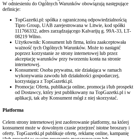
W odniesieniu do Ogólnych Warunków obowiązują następujące
definicje:
TopGazetki.pl: spółka z ograniczoną odpowiedzialnością
Tipro Group, UAB zarejestrowana w Litwie, kod spółki
111766332, adres zarządzającego Kalvarijų g. 99A-33, LT-
08219 Wilno.
Użytkownik: Konsument lub firma, która zaakceptowała
ważność tych Ogólnych Warunków. Może to nastąpić
poprzez korzystanie ze strony internetowej lub przez
akceptację warunków przy tworzeniu konta na stronie
internetowej.
Konsument: Osoba prywatna, nie działająca w ramach
wykonywania zawodu lub działalności gospodarczej,
korzystająca z TopGazetki.pl.
Promocja: Oferta, publikacja online, promocja i/lub prospekt
od Dostawcy, który jest publikowany na TopGazetki.pl i w
aplikacji, tak aby Konsument mógł z niej skorzystać.
Platforma
Celem strony internetowej jest zaoferowanie platformy, na której
konsument może w dowolnym czasie przejrzeć istotne broszury i
oferty. TopGazetki.pl publikuje ofertę, reklamę online, kampanię
i/lub prospekt w swoim programie magazynowym lub