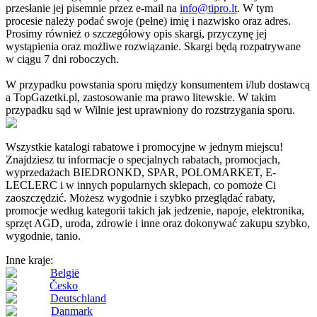
przesłanie jej pisemnie przez e-mail na
info@tipro.lt
. W tym
procesie należy podać swoje (pełne) imię i nazwisko oraz adres.
Prosimy również o szczegółowy opis skargi, przyczynę jej
wystąpienia oraz możliwe rozwiązanie. Skargi będą rozpatrywane
w ciągu 7 dni roboczych.
W przypadku powstania sporu między konsumentem i/lub dostawcą
a TopGazetki.pl, zastosowanie ma prawo litewskie. W takim
przypadku sąd w Wilnie jest uprawniony do rozstrzygania sporu.
Wszystkie katalogi rabatowe i promocyjne w jednym miejscu!
Znajdziesz tu informacje o specjalnych rabatach, promocjach,
wyprzedażach BIEDRONKD, SPAR, POLOMARKET, E-
LECLERC i w innych popularnych sklepach, co pomoże Ci
zaoszczędzić. Możesz wygodnie i szybko przeglądać rabaty,
promocje według kategorii takich jak jedzenie, napoje, elektronika,
sprzęt AGD, uroda, zdrowie i inne oraz dokonywać zakupu szybko,
wygodnie, tanio.
Inne kraje:
België
Česko
Deutschland
Danmark