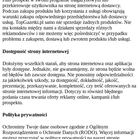
przekierowuje użytkownika na stronę internetową dostawcy.
Podczas zakupu produktu lub korzystania z usługi obowiązują
warunki zakupu odpowiedniego przedsiębiorstwa lub dostawcy
usług. TopGazetki.pl samo nie sprzedaje żadnych produktów. Nie
ma kontaktu między nami a działami sprzedaży różnych
reklamodawców i nie możemy więc pośredniczyć w przypadku
problemu z zakupem, dostawą lub zwrotem produktu i/lub usługi.
Dostępność strony internetowej
Dołożymy wszelkich starań, aby strona internetowa oraz aplikacja
były dostępne. Jednakże, nie gwarantujemy, że strona będzie wolna
od błędów lub zawsze dostępna. Nie ponosimy odpowiedzialności
za jakiekolwiek szkody, za dostępność, dokładność, jakość,
prezentację, przekazywanie, kompletność, czy treść oferowanych na
stronie internetowej informacji. Dotyczy to również błędnego
podania czasu trwania oferty reklamy online, kampanii i/lub
prospektu.
Polityka prywatności
Ochronimy Twoje dane osobowe zgodnie z Ogólnym
Rozporządzeniem o Ochronie Danych (RODO). Więcej informacji
możesz przeczytać w polityce prywatności na naszej stronie