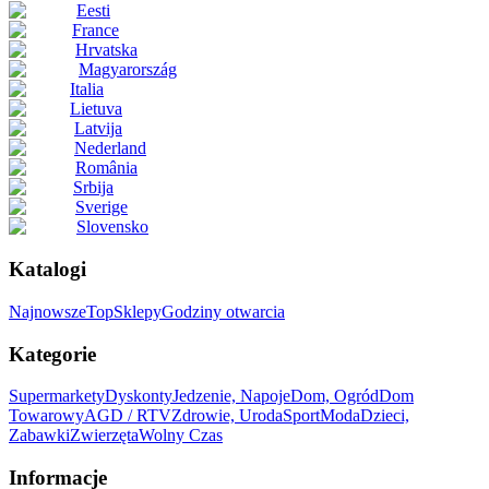
Eesti
France
Hrvatska
Magyarország
Italia
Lietuva
Latvija
Nederland
România
Srbija
Sverige
Slovensko
Katalogi
Najnowsze
Top
Sklepy
Godziny otwarcia
Kategorie
Supermarkety
Dyskonty
Jedzenie, Napoje
Dom, Ogród
Dom
Towarowy
AGD / RTV
Zdrowie, Uroda
Sport
Moda
Dzieci,
Zabawki
Zwierzęta
Wolny Czas
Informacje