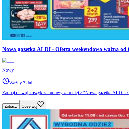
Nowa gazetka ALDI - Oferta weekendowa ważna od 0
Nowy
Ważny 3 dni
Zadbaj o swój koszyk zakupowy za mniej z "Nowa gazetka ALDI - O
Zobacz
Obserwuj