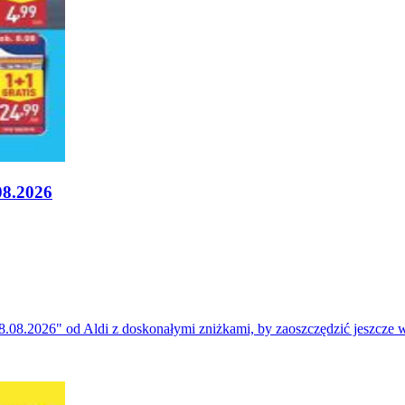
08.2026
08.2026" od Aldi z doskonałymi zniżkami, by zaoszczędzić jeszcze w