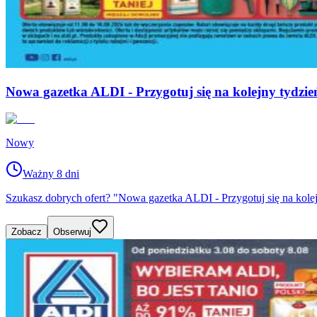
Nowa gazetka ALDI - Przygotuj się na kolejny tydzi
Nowy
Ważny 8 dni
Szukasz dobrych ofert? "Nowa gazetka ALDI - Przygotuj się na kolej
Zobacz
Obserwuj