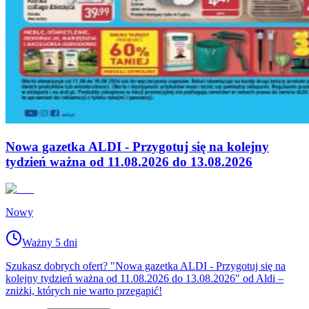
Nowa gazetka ALDI - Przygotuj się na kolejny
tydzień ważna od 11.08.2026 do 13.08.2026
Nowy
Ważny 5 dni
Szukasz dobrych ofert? "Nowa gazetka ALDI - Przygotuj się na
kolejny tydzień ważna od 11.08.2026 do 13.08.2026" od Aldi –
zniżki, których nie warto przegapić!