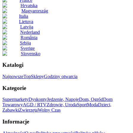
France
Hrvatska
Magyarország
Italia
Lietuva
Latvija
Nederland
România
Srbija
Sverige
Slovensko
Katalogi
Najnowsze
Top
Sklepy
Godziny otwarcia
Kategorie
Supermarkety
Dyskonty
Jedzenie, Napoje
Dom, Ogród
Dom
Towarowy
AGD / RTV
Zdrowie, Uroda
Sport
Moda
Dzieci,
Zabawki
Zwierzęta
Wolny Czas
Informacje