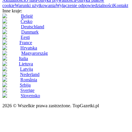
Aktualności
O nas
Polityka prywatności
Polityka plików
cookie
Warunki użytkowania
Wyłączenie odpowiedzialności
Kontakt
Inne kraje:
België
Česko
Deutschland
Danmark
Eesti
France
Hrvatska
Magyarország
Italia
Lietuva
Latvija
Nederland
România
Srbija
Sverige
Slovensko
2026 © Wszelkie prawa zastrzeżone. TopGazetki.pl