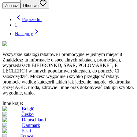
Zobacz
Obserwuj
Poprzedni
1
Następny
Wszystkie katalogi rabatowe i promocyjne w jednym miejscu!
Znajdziesz tu informacje o specjalnych rabatach, promocjach,
wyprzedażach BIEDRONKD, SPAR, POLOMARKET, E-
LECLERC i w innych popularnych sklepach, co pomoże Ci
zaoszczędzić. Możesz wygodnie i szybko przeglądać rabaty,
promocje według kategorii takich jak jedzenie, napoje, elektronika,
sprzęt AGD, uroda, zdrowie i inne oraz dokonywać zakupu szybko,
wygodnie, tanio.
Inne kraje:
België
Česko
Deutschland
Danmark
Eesti
France