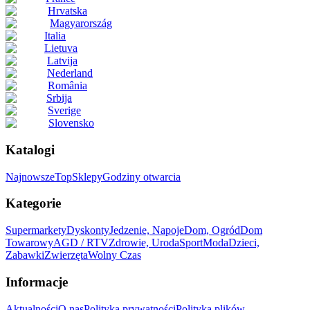
Hrvatska
Magyarország
Italia
Lietuva
Latvija
Nederland
România
Srbija
Sverige
Slovensko
Katalogi
Najnowsze
Top
Sklepy
Godziny otwarcia
Kategorie
Supermarkety
Dyskonty
Jedzenie, Napoje
Dom, Ogród
Dom
Towarowy
AGD / RTV
Zdrowie, Uroda
Sport
Moda
Dzieci,
Zabawki
Zwierzęta
Wolny Czas
Informacje
Aktualności
O nas
Polityka prywatności
Polityka plików