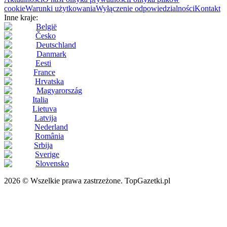
cookie
Warunki użytkowania
Wyłączenie odpowiedzialności
Kontakt
Inne kraje:
België
Česko
Deutschland
Danmark
Eesti
France
Hrvatska
Magyarország
Italia
Lietuva
Latvija
Nederland
România
Srbija
Sverige
Slovensko
2026 © Wszelkie prawa zastrzeżone. TopGazetki.pl