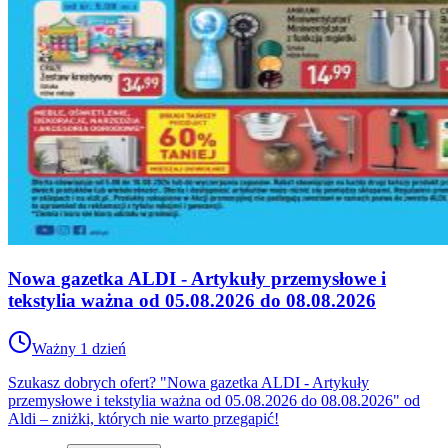
Nowa gazetka ALDI - Artykuły przemysłowe i
tekstylia ważna od 05.08.2026 do 08.08.2026
Ważny 1 dzień
Szukasz dobrych ofert? "Nowa gazetka ALDI - Artykuły
przemysłowe i tekstylia ważna od 05.08.2026 do 08.08.2026" od
Aldi – zniżki, których nie warto przegapić!