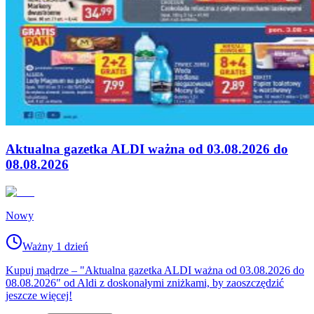
Aktualna gazetka ALDI ważna od 03.08.2026 do
08.08.2026
Nowy
Ważny 1 dzień
Kupuj mądrze – "Aktualna gazetka ALDI ważna od 03.08.2026 do
08.08.2026" od Aldi z doskonałymi zniżkami, by zaoszczędzić
jeszcze więcej!