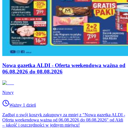
Nowa gazetka ALDI - Oferta weekendowa ważna od
06.08.2026 do 08.08.2026
Nowy
Ważny 1 dzień
Zadbaj o swój koszyk zakupowy za mniej z "Nowa gazetka ALDI -
Oferta weekendowa ważna od 06.08.2026 do 08.08.2026" od Aldi
– jakość i oszczędności w jednym miejscu!