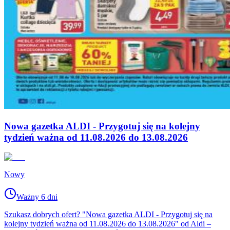
Nowa gazetka ALDI - Przygotuj się na kolejny
tydzień ważna od 11.08.2026 do 13.08.2026
Nowy
Ważny 6 dni
Szukasz dobrych ofert? "Nowa gazetka ALDI - Przygotuj się na
kolejny tydzień ważna od 11.08.2026 do 13.08.2026" od Aldi –