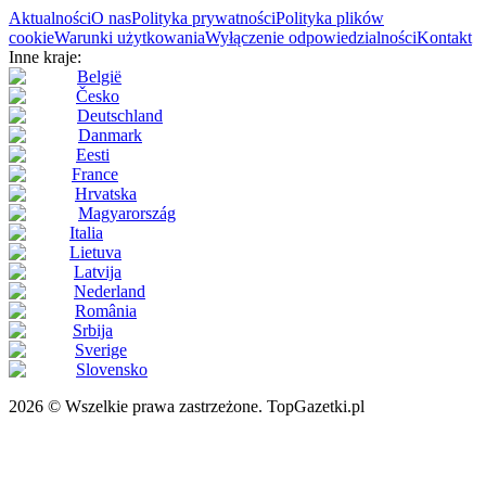
Aktualności
O nas
Polityka prywatności
Polityka plików
cookie
Warunki użytkowania
Wyłączenie odpowiedzialności
Kontakt
Inne kraje:
België
Česko
Deutschland
Danmark
Eesti
France
Hrvatska
Magyarország
Italia
Lietuva
Latvija
Nederland
România
Srbija
Sverige
Slovensko
2026 © Wszelkie prawa zastrzeżone. TopGazetki.pl