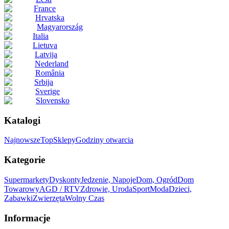
France
Hrvatska
Magyarország
Italia
Lietuva
Latvija
Nederland
România
Srbija
Sverige
Slovensko
Katalogi
Najnowsze
Top
Sklepy
Godziny otwarcia
Kategorie
Supermarkety
Dyskonty
Jedzenie, Napoje
Dom, Ogród
Dom
Towarowy
AGD / RTV
Zdrowie, Uroda
Sport
Moda
Dzieci,
Zabawki
Zwierzęta
Wolny Czas
Informacje