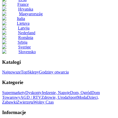
France
Hrvatska
Magyarország
Italia
Lietuva
Latvija
Nederland
România
Srbija
Sverige
Slovensko
Katalogi
Najnowsze
Top
Sklepy
Godziny otwarcia
Kategorie
Supermarkety
Dyskonty
Jedzenie, Napoje
Dom, Ogród
Dom
Towarowy
AGD / RTV
Zdrowie, Uroda
Sport
Moda
Dzieci,
Zabawki
Zwierzęta
Wolny Czas
Informacje