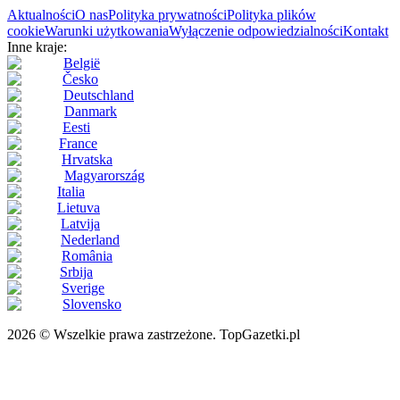
Aktualności
O nas
Polityka prywatności
Polityka plików
cookie
Warunki użytkowania
Wyłączenie odpowiedzialności
Kontakt
Inne kraje:
België
Česko
Deutschland
Danmark
Eesti
France
Hrvatska
Magyarország
Italia
Lietuva
Latvija
Nederland
România
Srbija
Sverige
Slovensko
2026 © Wszelkie prawa zastrzeżone. TopGazetki.pl