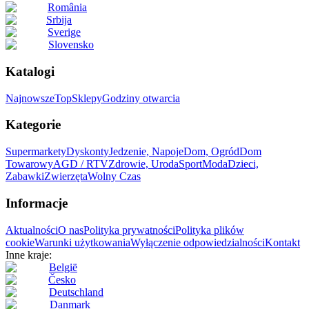
România
Srbija
Sverige
Slovensko
Katalogi
Najnowsze
Top
Sklepy
Godziny otwarcia
Kategorie
Supermarkety
Dyskonty
Jedzenie, Napoje
Dom, Ogród
Dom
Towarowy
AGD / RTV
Zdrowie, Uroda
Sport
Moda
Dzieci,
Zabawki
Zwierzęta
Wolny Czas
Informacje
Aktualności
O nas
Polityka prywatności
Polityka plików
cookie
Warunki użytkowania
Wyłączenie odpowiedzialności
Kontakt
Inne kraje:
België
Česko
Deutschland
Danmark