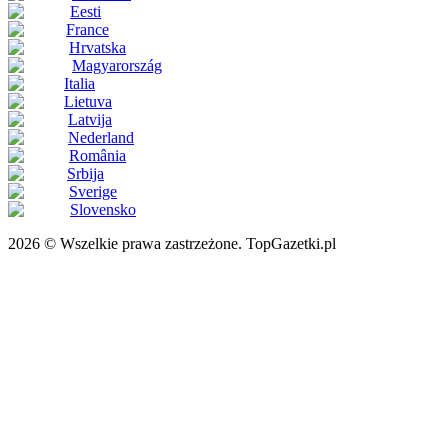
Eesti
France
Hrvatska
Magyarország
Italia
Lietuva
Latvija
Nederland
România
Srbija
Sverige
Slovensko
2026 © Wszelkie prawa zastrzeżone. TopGazetki.pl