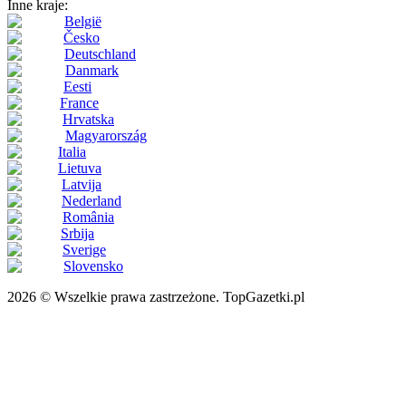
Inne kraje:
België
Česko
Deutschland
Danmark
Eesti
France
Hrvatska
Magyarország
Italia
Lietuva
Latvija
Nederland
România
Srbija
Sverige
Slovensko
2026 © Wszelkie prawa zastrzeżone. TopGazetki.pl