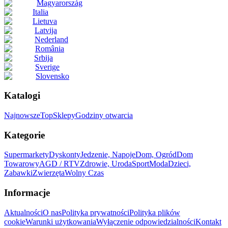
Magyarország
Italia
Lietuva
Latvija
Nederland
România
Srbija
Sverige
Slovensko
Katalogi
Najnowsze
Top
Sklepy
Godziny otwarcia
Kategorie
Supermarkety
Dyskonty
Jedzenie, Napoje
Dom, Ogród
Dom
Towarowy
AGD / RTV
Zdrowie, Uroda
Sport
Moda
Dzieci,
Zabawki
Zwierzęta
Wolny Czas
Informacje
Aktualności
O nas
Polityka prywatności
Polityka plików
cookie
Warunki użytkowania
Wyłączenie odpowiedzialności
Kontakt