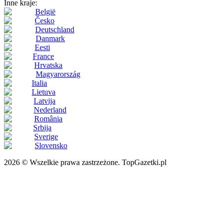
Inne kraje:
België
Česko
Deutschland
Danmark
Eesti
France
Hrvatska
Magyarország
Italia
Lietuva
Latvija
Nederland
România
Srbija
Sverige
Slovensko
2026 © Wszelkie prawa zastrzeżone. TopGazetki.pl