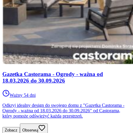
Gazetka Castorama - Ogrody - ważna od
18.03.2026 do 30.09.2026
Ważny 54 dni
Odkryj idealny design do swojego domu z "Gazetka Castorama -
Ogrody - ważna od 18.03.2026 do 30.09.2026" od Castorama,
który pomoże odświeżyć każdą przestrzeń.
Zobacz
Obserwuj