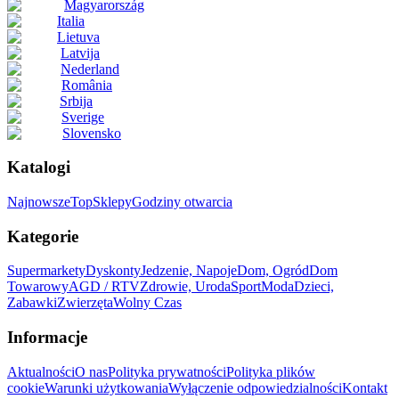
Magyarország
Italia
Lietuva
Latvija
Nederland
România
Srbija
Sverige
Slovensko
Katalogi
Najnowsze
Top
Sklepy
Godziny otwarcia
Kategorie
Supermarkety
Dyskonty
Jedzenie, Napoje
Dom, Ogród
Dom
Towarowy
AGD / RTV
Zdrowie, Uroda
Sport
Moda
Dzieci,
Zabawki
Zwierzęta
Wolny Czas
Informacje
Aktualności
O nas
Polityka prywatności
Polityka plików
cookie
Warunki użytkowania
Wyłączenie odpowiedzialności
Kontakt