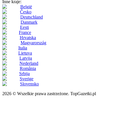
Inne kraje:
België
Česko
Deutschland
Danmark
Eesti
France
Hrvatska
Magyarország
Italia
Lietuva
Latvija
Nederland
România
Srbija
Sverige
Slovensko
2026 © Wszelkie prawa zastrzeżone. TopGazetki.pl