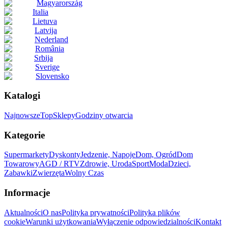
Magyarország
Italia
Lietuva
Latvija
Nederland
România
Srbija
Sverige
Slovensko
Katalogi
Najnowsze
Top
Sklepy
Godziny otwarcia
Kategorie
Supermarkety
Dyskonty
Jedzenie, Napoje
Dom, Ogród
Dom
Towarowy
AGD / RTV
Zdrowie, Uroda
Sport
Moda
Dzieci,
Zabawki
Zwierzęta
Wolny Czas
Informacje
Aktualności
O nas
Polityka prywatności
Polityka plików
cookie
Warunki użytkowania
Wyłączenie odpowiedzialności
Kontakt