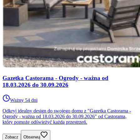
Gazetka Castorama - Ogrody - ważna od
18.03.2026 do 30.09.2026
Ważny 54 dni
Odkryj idealny design do swojego domu z "Gazetka Castorama -
Ogrody - ważna od 18.03.2026 do 30.09.2026" od Castorama,
który pomoże odświeżyć każdą przestrzeń.
Zobacz
Obserwuj