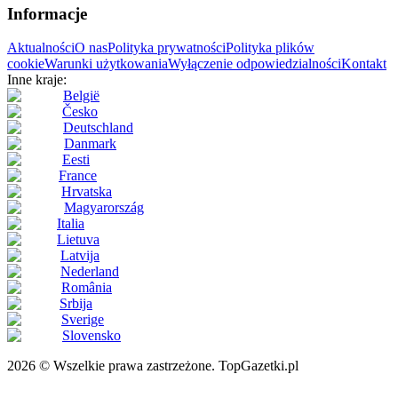
Informacje
Aktualności
O nas
Polityka prywatności
Polityka plików
cookie
Warunki użytkowania
Wyłączenie odpowiedzialności
Kontakt
Inne kraje:
België
Česko
Deutschland
Danmark
Eesti
France
Hrvatska
Magyarország
Italia
Lietuva
Latvija
Nederland
România
Srbija
Sverige
Slovensko
2026 © Wszelkie prawa zastrzeżone. TopGazetki.pl