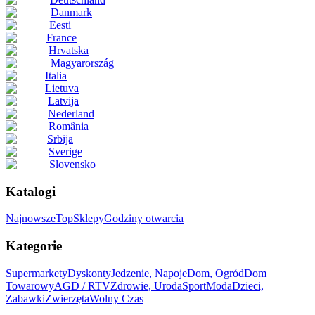
Danmark
Eesti
France
Hrvatska
Magyarország
Italia
Lietuva
Latvija
Nederland
România
Srbija
Sverige
Slovensko
Katalogi
Najnowsze
Top
Sklepy
Godziny otwarcia
Kategorie
Supermarkety
Dyskonty
Jedzenie, Napoje
Dom, Ogród
Dom
Towarowy
AGD / RTV
Zdrowie, Uroda
Sport
Moda
Dzieci,
Zabawki
Zwierzęta
Wolny Czas