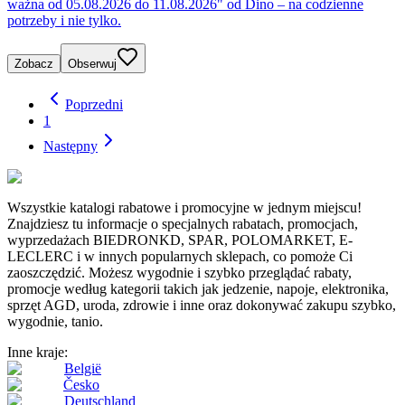
ważna od 05.08.2026 do 11.08.2026" od Dino – na codzienne
potrzeby i nie tylko.
Zobacz
Obserwuj
Poprzedni
1
Następny
Wszystkie katalogi rabatowe i promocyjne w jednym miejscu!
Znajdziesz tu informacje o specjalnych rabatach, promocjach,
wyprzedażach BIEDRONKD, SPAR, POLOMARKET, E-
LECLERC i w innych popularnych sklepach, co pomoże Ci
zaoszczędzić. Możesz wygodnie i szybko przeglądać rabaty,
promocje według kategorii takich jak jedzenie, napoje, elektronika,
sprzęt AGD, uroda, zdrowie i inne oraz dokonywać zakupu szybko,
wygodnie, tanio.
Inne kraje:
België
Česko
Deutschland