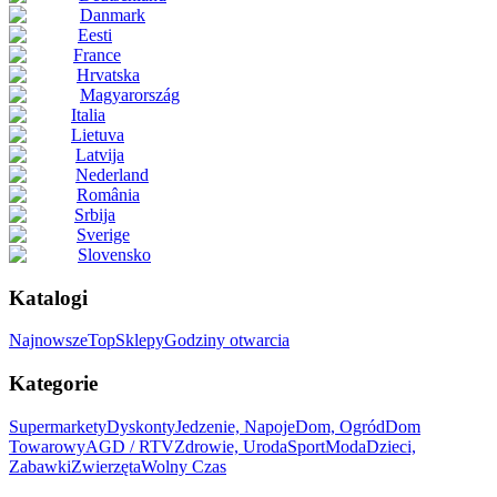
Danmark
Eesti
France
Hrvatska
Magyarország
Italia
Lietuva
Latvija
Nederland
România
Srbija
Sverige
Slovensko
Katalogi
Najnowsze
Top
Sklepy
Godziny otwarcia
Kategorie
Supermarkety
Dyskonty
Jedzenie, Napoje
Dom, Ogród
Dom
Towarowy
AGD / RTV
Zdrowie, Uroda
Sport
Moda
Dzieci,
Zabawki
Zwierzęta
Wolny Czas