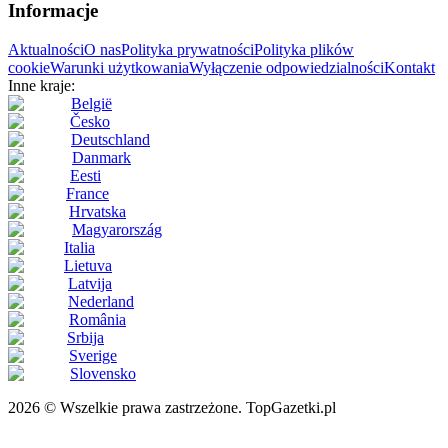
Informacje
Aktualności
O nas
Polityka prywatności
Polityka plików
cookie
Warunki użytkowania
Wyłączenie odpowiedzialności
Kontakt
Inne kraje:
België
Česko
Deutschland
Danmark
Eesti
France
Hrvatska
Magyarország
Italia
Lietuva
Latvija
Nederland
România
Srbija
Sverige
Slovensko
2026 © Wszelkie prawa zastrzeżone. TopGazetki.pl