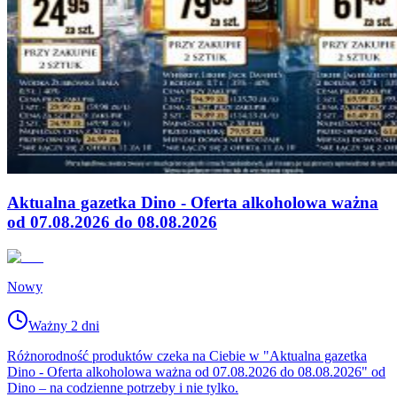
Aktualna gazetka Dino - Oferta alkoholowa ważna
od 07.08.2026 do 08.08.2026
Nowy
Ważny 2 dni
Różnorodność produktów czeka na Ciebie w "Aktualna gazetka
Dino - Oferta alkoholowa ważna od 07.08.2026 do 08.08.2026" od
Dino – na codzienne potrzeby i nie tylko.