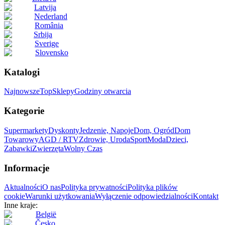
Latvija
Nederland
România
Srbija
Sverige
Slovensko
Katalogi
Najnowsze
Top
Sklepy
Godziny otwarcia
Kategorie
Supermarkety
Dyskonty
Jedzenie, Napoje
Dom, Ogród
Dom
Towarowy
AGD / RTV
Zdrowie, Uroda
Sport
Moda
Dzieci,
Zabawki
Zwierzęta
Wolny Czas
Informacje
Aktualności
O nas
Polityka prywatności
Polityka plików
cookie
Warunki użytkowania
Wyłączenie odpowiedzialności
Kontakt
Inne kraje:
België
Česko