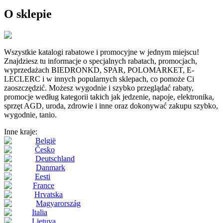
O sklepie
Wszystkie katalogi rabatowe i promocyjne w jednym miejscu!
Znajdziesz tu informacje o specjalnych rabatach, promocjach,
wyprzedażach BIEDRONKD, SPAR, POLOMARKET, E-
LECLERC i w innych popularnych sklepach, co pomoże Ci
zaoszczędzić. Możesz wygodnie i szybko przeglądać rabaty,
promocje według kategorii takich jak jedzenie, napoje, elektronika,
sprzęt AGD, uroda, zdrowie i inne oraz dokonywać zakupu szybko,
wygodnie, tanio.
Inne kraje:
België
Česko
Deutschland
Danmark
Eesti
France
Hrvatska
Magyarország
Italia
Lietuva