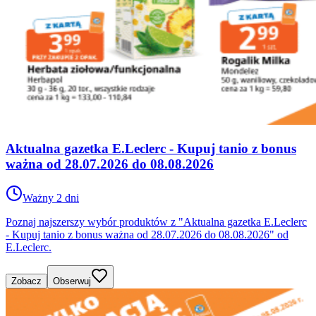
Aktualna gazetka E.Leclerc - Kupuj tanio z bonus
ważna od 28.07.2026 do 08.08.2026
Ważny 2 dni
Poznaj najszerszy wybór produktów z "Aktualna gazetka E.Leclerc
- Kupuj tanio z bonus ważna od 28.07.2026 do 08.08.2026" od
E.Leclerc.
Zobacz
Obserwuj