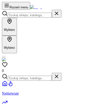
Rozwiń menu
Wybierz
Wybierz
0
Najnowsze