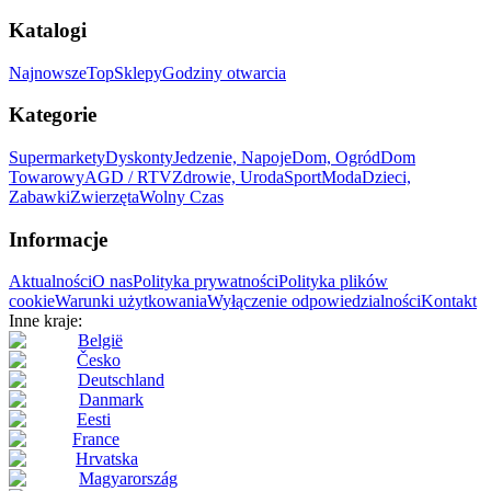
Katalogi
Najnowsze
Top
Sklepy
Godziny otwarcia
Kategorie
Supermarkety
Dyskonty
Jedzenie, Napoje
Dom, Ogród
Dom
Towarowy
AGD / RTV
Zdrowie, Uroda
Sport
Moda
Dzieci,
Zabawki
Zwierzęta
Wolny Czas
Informacje
Aktualności
O nas
Polityka prywatności
Polityka plików
cookie
Warunki użytkowania
Wyłączenie odpowiedzialności
Kontakt
Inne kraje:
België
Česko
Deutschland
Danmark
Eesti
France
Hrvatska
Magyarország