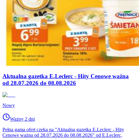
Aktualna gazetka E.Leclerc - Hity Cenowe ważna
od 28.07.2026 do 08.08.2026
Nowy
Ważny 2 dni
Pełna gama ofert czeka na "Aktualna gazetka E.Leclerc - Hity
Cenowe ważna od 28.07.2026 do 08.08.2026" od E.Leclerc,