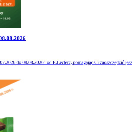
08.08.2026
07.2026 do 08.08.2026" od E.Leclerc, pomagając Ci zaoszczędzić jesz