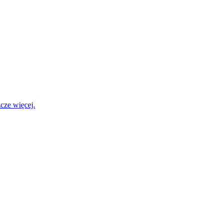
cze więcej.