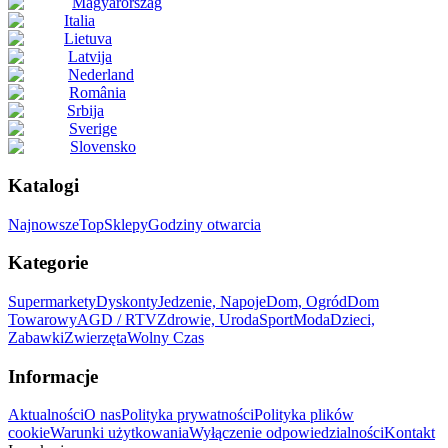
Magyarország
Italia
Lietuva
Latvija
Nederland
România
Srbija
Sverige
Slovensko
Katalogi
Najnowsze
Top
Sklepy
Godziny otwarcia
Kategorie
Supermarkety
Dyskonty
Jedzenie, Napoje
Dom, Ogród
Dom
Towarowy
AGD / RTV
Zdrowie, Uroda
Sport
Moda
Dzieci,
Zabawki
Zwierzęta
Wolny Czas
Informacje
Aktualności
O nas
Polityka prywatności
Polityka plików
cookie
Warunki użytkowania
Wyłączenie odpowiedzialności
Kontakt