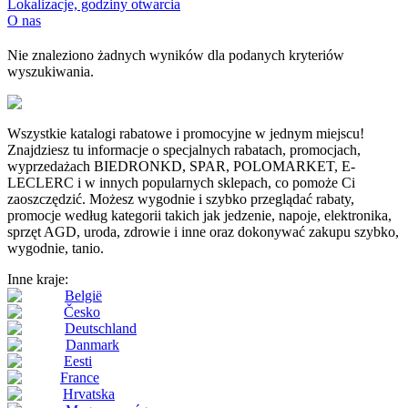
Lokalizacje, godziny otwarcia
O nas
Nie znaleziono żadnych wyników dla podanych kryteriów
wyszukiwania.
Wszystkie katalogi rabatowe i promocyjne w jednym miejscu!
Znajdziesz tu informacje o specjalnych rabatach, promocjach,
wyprzedażach BIEDRONKD, SPAR, POLOMARKET, E-
LECLERC i w innych popularnych sklepach, co pomoże Ci
zaoszczędzić. Możesz wygodnie i szybko przeglądać rabaty,
promocje według kategorii takich jak jedzenie, napoje, elektronika,
sprzęt AGD, uroda, zdrowie i inne oraz dokonywać zakupu szybko,
wygodnie, tanio.
Inne kraje:
België
Česko
Deutschland
Danmark
Eesti
France
Hrvatska