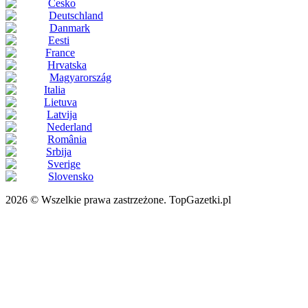
Česko
Deutschland
Danmark
Eesti
France
Hrvatska
Magyarország
Italia
Lietuva
Latvija
Nederland
România
Srbija
Sverige
Slovensko
2026 © Wszelkie prawa zastrzeżone. TopGazetki.pl