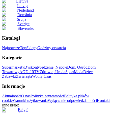
Lietuva
Latvija
Nederland
România
Srbija
Sverige
Slovensko
Katalogi
Najnowsze
Top
Sklepy
Godziny otwarcia
Kategorie
Supermarkety
Dyskonty
Jedzenie, Napoje
Dom, Ogród
Dom
Towarowy
AGD / RTV
Zdrowie, Uroda
Sport
Moda
Dzieci,
Zabawki
Zwierzęta
Wolny Czas
Informacje
Aktualności
O nas
Polityka prywatności
Polityka plików
cookie
Warunki użytkowania
Wyłączenie odpowiedzialności
Kontakt
Inne kraje:
België