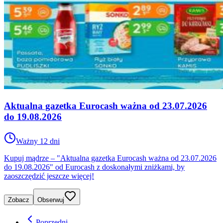
Aktualna gazetka Eurocash ważna od 23.07.2026
do 19.08.2026
Ważny 12 dni
Kupuj mądrze – "Aktualna gazetka Eurocash ważna od 23.07.2026
do 19.08.2026" od Eurocash z doskonałymi zniżkami, by
zaoszczędzić jeszcze więcej!
Zobacz
Obserwuj
Poprzedni