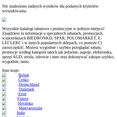
Nie znaleziono żadnych wyników dla podanych kryteriów
wyszukiwania.
Wszystkie katalogi rabatowe i promocyjne w jednym miejscu!
Znajdziesz tu informacje o specjalnych rabatach, promocjach,
wyprzedażach BIEDRONKD, SPAR, POLOMARKET, E-
LECLERC i w innych popularnych sklepach, co pomoże Ci
zaoszczędzić. Możesz wygodnie i szybko przeglądać rabaty,
promocje według kategorii takich jak jedzenie, napoje, elektronika,
sprzęt AGD, uroda, zdrowie i inne oraz dokonywać zakupu szybko,
wygodnie, tanio.
Inne kraje:
België
Česko
Deutschland
Danmark
Eesti
France
Hrvatska
Magyarország
Italia