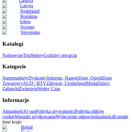
Lietuva
Latvija
Nederland
România
Srbija
Sverige
Slovensko
Katalogi
Najnowsze
Top
Sklepy
Godziny otwarcia
Kategorie
Supermarkety
Dyskonty
Jedzenie, Napoje
Dom, Ogród
Dom
Towarowy
AGD / RTV
Zdrowie, Uroda
Sport
Moda
Dzieci,
Zabawki
Zwierzęta
Wolny Czas
Informacje
Aktualności
O nas
Polityka prywatności
Polityka plików
cookie
Warunki użytkowania
Wyłączenie odpowiedzialności
Kontakt
Inne kraje:
België