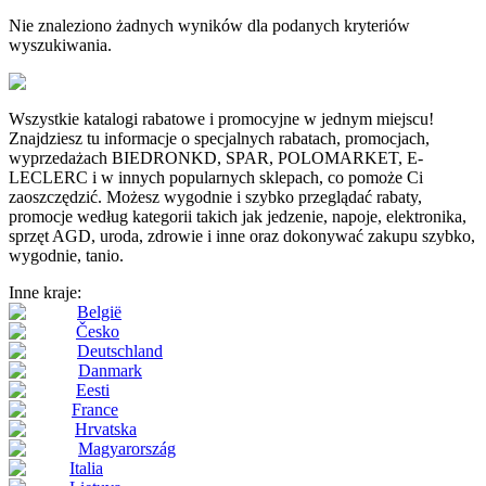
Nie znaleziono żadnych wyników dla podanych kryteriów
wyszukiwania.
Wszystkie katalogi rabatowe i promocyjne w jednym miejscu!
Znajdziesz tu informacje o specjalnych rabatach, promocjach,
wyprzedażach BIEDRONKD, SPAR, POLOMARKET, E-
LECLERC i w innych popularnych sklepach, co pomoże Ci
zaoszczędzić. Możesz wygodnie i szybko przeglądać rabaty,
promocje według kategorii takich jak jedzenie, napoje, elektronika,
sprzęt AGD, uroda, zdrowie i inne oraz dokonywać zakupu szybko,
wygodnie, tanio.
Inne kraje:
België
Česko
Deutschland
Danmark
Eesti
France
Hrvatska
Magyarország
Italia