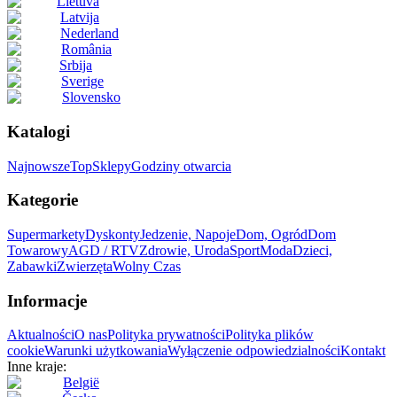
Lietuva
Latvija
Nederland
România
Srbija
Sverige
Slovensko
Katalogi
Najnowsze
Top
Sklepy
Godziny otwarcia
Kategorie
Supermarkety
Dyskonty
Jedzenie, Napoje
Dom, Ogród
Dom
Towarowy
AGD / RTV
Zdrowie, Uroda
Sport
Moda
Dzieci,
Zabawki
Zwierzęta
Wolny Czas
Informacje
Aktualności
O nas
Polityka prywatności
Polityka plików
cookie
Warunki użytkowania
Wyłączenie odpowiedzialności
Kontakt
Inne kraje:
België