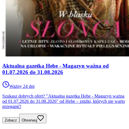
Aktualna gazetka Hebe - Magazyn ważna od
01.07.2026 do 31.08.2026
Ważny 24 dni
Szukasz dobrych ofert? "Aktualna gazetka Hebe - Magazyn ważna
od 01.07.2026 do 31.08.2026" od Hebe – zniżki, których nie warto
przegapić!
Zobacz
Obserwuj