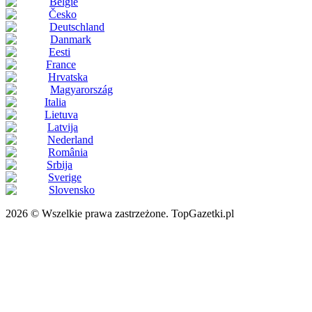
België
Česko
Deutschland
Danmark
Eesti
France
Hrvatska
Magyarország
Italia
Lietuva
Latvija
Nederland
România
Srbija
Sverige
Slovensko
2026 © Wszelkie prawa zastrzeżone. TopGazetki.pl