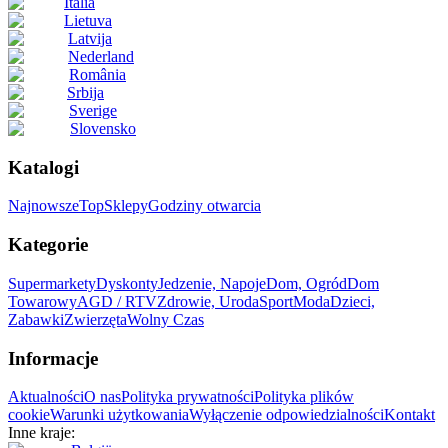
Italia
Lietuva
Latvija
Nederland
România
Srbija
Sverige
Slovensko
Katalogi
Najnowsze
Top
Sklepy
Godziny otwarcia
Kategorie
Supermarkety
Dyskonty
Jedzenie, Napoje
Dom, Ogród
Dom
Towarowy
AGD / RTV
Zdrowie, Uroda
Sport
Moda
Dzieci,
Zabawki
Zwierzęta
Wolny Czas
Informacje
Aktualności
O nas
Polityka prywatności
Polityka plików
cookie
Warunki użytkowania
Wyłączenie odpowiedzialności
Kontakt
Inne kraje: