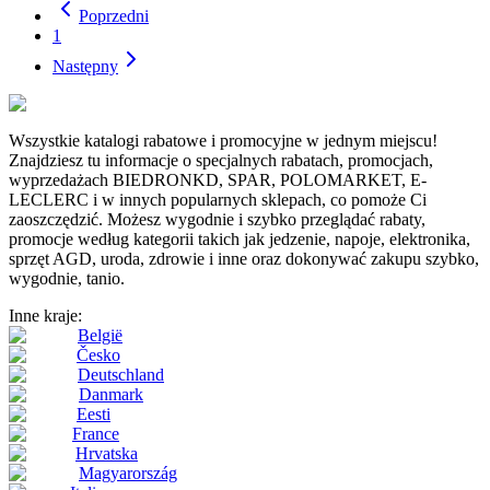
Poprzedni
1
Następny
Wszystkie katalogi rabatowe i promocyjne w jednym miejscu!
Znajdziesz tu informacje o specjalnych rabatach, promocjach,
wyprzedażach BIEDRONKD, SPAR, POLOMARKET, E-
LECLERC i w innych popularnych sklepach, co pomoże Ci
zaoszczędzić. Możesz wygodnie i szybko przeglądać rabaty,
promocje według kategorii takich jak jedzenie, napoje, elektronika,
sprzęt AGD, uroda, zdrowie i inne oraz dokonywać zakupu szybko,
wygodnie, tanio.
Inne kraje:
België
Česko
Deutschland
Danmark
Eesti
France
Hrvatska
Magyarország