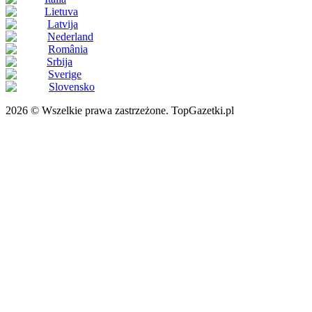
Lietuva
Latvija
Nederland
România
Srbija
Sverige
Slovensko
2026 © Wszelkie prawa zastrzeżone. TopGazetki.pl