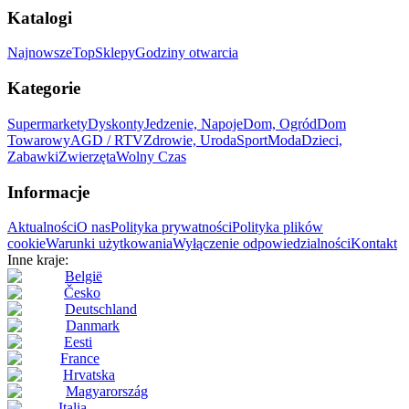
Katalogi
Najnowsze
Top
Sklepy
Godziny otwarcia
Kategorie
Supermarkety
Dyskonty
Jedzenie, Napoje
Dom, Ogród
Dom
Towarowy
AGD / RTV
Zdrowie, Uroda
Sport
Moda
Dzieci,
Zabawki
Zwierzęta
Wolny Czas
Informacje
Aktualności
O nas
Polityka prywatności
Polityka plików
cookie
Warunki użytkowania
Wyłączenie odpowiedzialności
Kontakt
Inne kraje:
België
Česko
Deutschland
Danmark
Eesti
France
Hrvatska
Magyarország
Italia