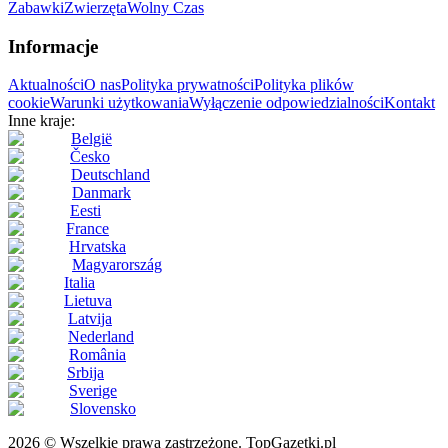
Zabawki
Zwierzęta
Wolny Czas
Informacje
Aktualności
O nas
Polityka prywatności
Polityka plików
cookie
Warunki użytkowania
Wyłączenie odpowiedzialności
Kontakt
Inne kraje:
België
Česko
Deutschland
Danmark
Eesti
France
Hrvatska
Magyarország
Italia
Lietuva
Latvija
Nederland
România
Srbija
Sverige
Slovensko
2026 © Wszelkie prawa zastrzeżone. TopGazetki.pl