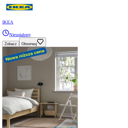
IKEA
Nieustalony
Zobacz
Obserwuj