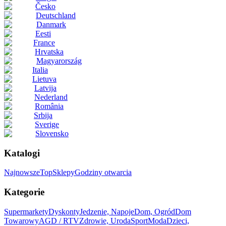
Česko
Deutschland
Danmark
Eesti
France
Hrvatska
Magyarország
Italia
Lietuva
Latvija
Nederland
România
Srbija
Sverige
Slovensko
Katalogi
Najnowsze
Top
Sklepy
Godziny otwarcia
Kategorie
Supermarkety
Dyskonty
Jedzenie, Napoje
Dom, Ogród
Dom
Towarowy
AGD / RTV
Zdrowie, Uroda
Sport
Moda
Dzieci,