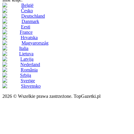
België
Česko
Deutschland
Danmark
Eesti
France
Hrvatska
Magyarország
Italia
Lietuva
Latvija
Nederland
România
Srbija
Sverige
Slovensko
2026 © Wszelkie prawa zastrzeżone. TopGazetki.pl