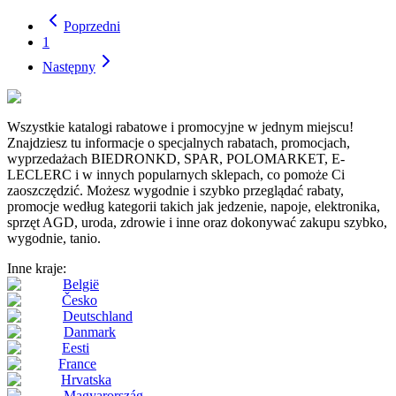
Poprzedni
1
Następny
Wszystkie katalogi rabatowe i promocyjne w jednym miejscu!
Znajdziesz tu informacje o specjalnych rabatach, promocjach,
wyprzedażach BIEDRONKD, SPAR, POLOMARKET, E-
LECLERC i w innych popularnych sklepach, co pomoże Ci
zaoszczędzić. Możesz wygodnie i szybko przeglądać rabaty,
promocje według kategorii takich jak jedzenie, napoje, elektronika,
sprzęt AGD, uroda, zdrowie i inne oraz dokonywać zakupu szybko,
wygodnie, tanio.
Inne kraje:
België
Česko
Deutschland
Danmark
Eesti
France
Hrvatska
Magyarország