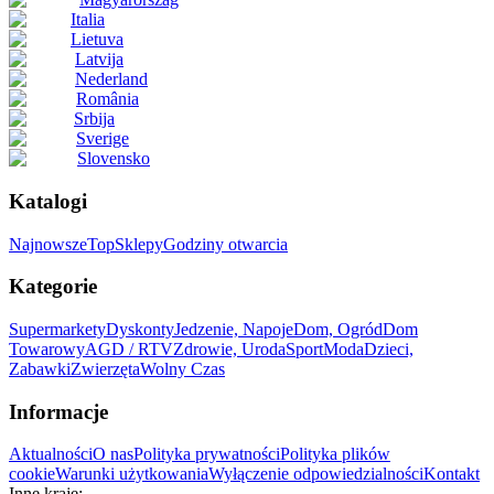
Italia
Lietuva
Latvija
Nederland
România
Srbija
Sverige
Slovensko
Katalogi
Najnowsze
Top
Sklepy
Godziny otwarcia
Kategorie
Supermarkety
Dyskonty
Jedzenie, Napoje
Dom, Ogród
Dom
Towarowy
AGD / RTV
Zdrowie, Uroda
Sport
Moda
Dzieci,
Zabawki
Zwierzęta
Wolny Czas
Informacje
Aktualności
O nas
Polityka prywatności
Polityka plików
cookie
Warunki użytkowania
Wyłączenie odpowiedzialności
Kontakt
Inne kraje: