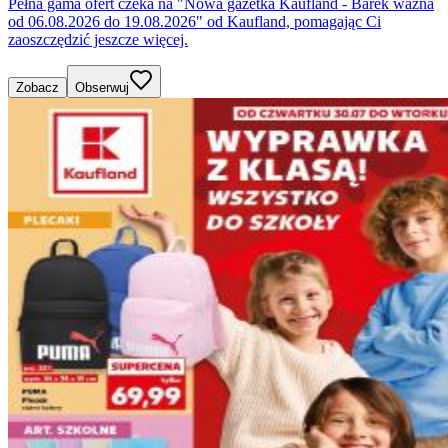
Pełna gama ofert czeka na "Nowa gazetka Kaufland - Barek ważna
od 06.08.2026 do 19.08.2026" od Kaufland, pomagając Ci
zaoszczędzić jeszcze więcej.
Zobacz
Obserwuj