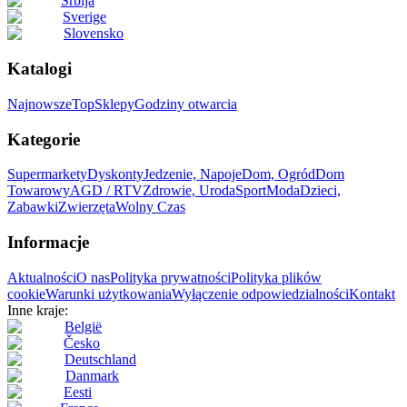
Srbija
Sverige
Slovensko
Katalogi
Najnowsze
Top
Sklepy
Godziny otwarcia
Kategorie
Supermarkety
Dyskonty
Jedzenie, Napoje
Dom, Ogród
Dom
Towarowy
AGD / RTV
Zdrowie, Uroda
Sport
Moda
Dzieci,
Zabawki
Zwierzęta
Wolny Czas
Informacje
Aktualności
O nas
Polityka prywatności
Polityka plików
cookie
Warunki użytkowania
Wyłączenie odpowiedzialności
Kontakt
Inne kraje:
België
Česko
Deutschland
Danmark
Eesti