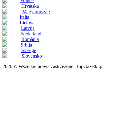
France
Hrvatska
Magyarország
Italia
Lietuva
Latvija
Nederland
România
Srbija
Sverige
Slovensko
2026 © Wszelkie prawa zastrzeżone. TopGazetki.pl