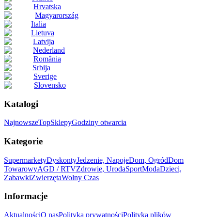
Hrvatska
Magyarország
Italia
Lietuva
Latvija
Nederland
România
Srbija
Sverige
Slovensko
Katalogi
Najnowsze
Top
Sklepy
Godziny otwarcia
Kategorie
Supermarkety
Dyskonty
Jedzenie, Napoje
Dom, Ogród
Dom
Towarowy
AGD / RTV
Zdrowie, Uroda
Sport
Moda
Dzieci,
Zabawki
Zwierzęta
Wolny Czas
Informacje
Aktualności
O nas
Polityka prywatności
Polityka plików