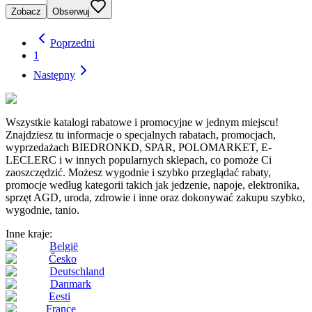
Zobacz
Obserwuj
Poprzedni
1
Następny
Wszystkie katalogi rabatowe i promocyjne w jednym miejscu!
Znajdziesz tu informacje o specjalnych rabatach, promocjach,
wyprzedażach BIEDRONKD, SPAR, POLOMARKET, E-
LECLERC i w innych popularnych sklepach, co pomoże Ci
zaoszczędzić. Możesz wygodnie i szybko przeglądać rabaty,
promocje według kategorii takich jak jedzenie, napoje, elektronika,
sprzęt AGD, uroda, zdrowie i inne oraz dokonywać zakupu szybko,
wygodnie, tanio.
Inne kraje:
België
Česko
Deutschland
Danmark
Eesti
France