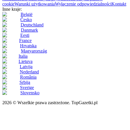
cookie
Warunki użytkowania
Wyłączenie odpowiedzialności
Kontakt
Inne kraje:
België
Česko
Deutschland
Danmark
Eesti
France
Hrvatska
Magyarország
Italia
Lietuva
Latvija
Nederland
România
Srbija
Sverige
Slovensko
2026 © Wszelkie prawa zastrzeżone. TopGazetki.pl