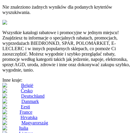
Nie znaleziono żadnych wyników dla podanych kryteriów
wyszukiwania.
Wszystkie katalogi rabatowe i promocyjne w jednym miejscu!
Znajdziesz tu informacje o specjalnych rabatach, promocjach,
wyprzedażach BIEDRONKD, SPAR, POLOMARKET, E-
LECLERC i w innych popularnych sklepach, co pomoże Ci
zaoszczędzić. Możesz wygodnie i szybko przeglądać rabaty,
promocje według kategorii takich jak jedzenie, napoje, elektronika,
sprzęt AGD, uroda, zdrowie i inne oraz dokonywać zakupu szybko,
wygodnie, tanio.
Inne kraje:
België
Česko
Deutschland
Danmark
Eesti
France
Hrvatska
Magyarország
Italia