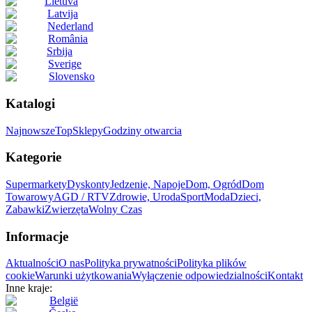
Lietuva
Latvija
Nederland
România
Srbija
Sverige
Slovensko
Katalogi
Najnowsze
Top
Sklepy
Godziny otwarcia
Kategorie
Supermarkety
Dyskonty
Jedzenie, Napoje
Dom, Ogród
Dom
Towarowy
AGD / RTV
Zdrowie, Uroda
Sport
Moda
Dzieci,
Zabawki
Zwierzęta
Wolny Czas
Informacje
Aktualności
O nas
Polityka prywatności
Polityka plików
cookie
Warunki użytkowania
Wyłączenie odpowiedzialności
Kontakt
Inne kraje:
België