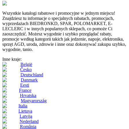
Wszystkie katalogi rabatowe i promocyjne w jednym miejscu!
Znajdziesz tu informacje o specjalnych rabatach, promocjach,
wyprzedażach BIEDRONKD, SPAR, POLOMARKET, E-
LECLERC i w innych popularnych sklepach, co pomoże Ci
zaoszczędzić. Możesz wygodnie i szybko przeglądać rabaty,
promocje według kategorii takich jak jedzenie, napoje, elektronika,
sprzęt AGD, uroda, zdrowie i inne oraz dokonywać zakupu szybko,
wygodnie, tanio.
Inne kraje:
België
Česko
Deutschland
Danmark
Eesti
France
Hrvatska
Magyarország
Italia
Lietuva
Latvija
Nederland
România