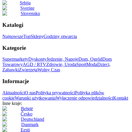
Srbija
Sverige
Slovensko
Katalogi
Najnowsze
Top
Sklepy
Godziny otwarcia
Kategorie
Supermarkety
Dyskonty
Jedzenie, Napoje
Dom, Ogród
Dom
Towarowy
AGD / RTV
Zdrowie, Uroda
Sport
Moda
Dzieci,
Zabawki
Zwierzęta
Wolny Czas
Informacje
Aktualności
O nas
Polityka prywatności
Polityka plików
cookie
Warunki użytkowania
Wyłączenie odpowiedzialności
Kontakt
Inne kraje:
België
Česko
Deutschland
Danmark
Eesti