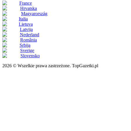
France
Hrvatska
Magyarország
Italia
Lietuva
Latvija
Nederland
România
Srbija
Sverige
Slovensko
2026 © Wszelkie prawa zastrzeżone. TopGazetki.pl