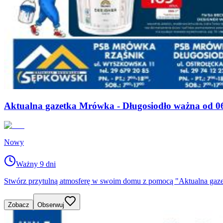
Aktualna gazetka Mrówka - Długosiodło ważna od 06
Nowy
Ważny 9 dni
Stwórz przytulną atmosferę w swoim domu z pomocą "Aktualna gaz
Zobacz
Obserwuj