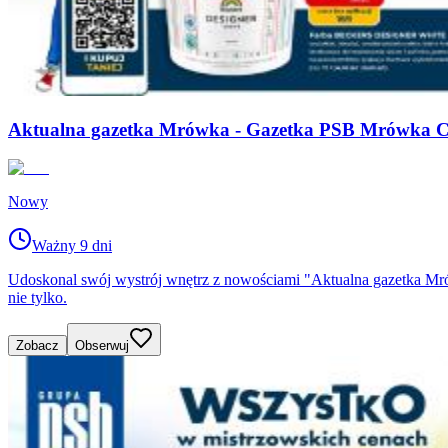
Aktualna gazetka Mrówka - Gazetka PSB Mrówka C
Nowy
Ważny 9 dni
Udoskonal swój wystrój wnętrz z nowościami "Aktualna gazetka 
nie tylko.
Zobacz
Obserwuj