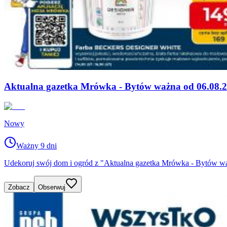
Aktualna gazetka Mrówka - Bytów ważna od 06.08.2
Nowy
Ważny 9 dni
Udekoruj swój dom i ogród z "Aktualna gazetka Mrówka - Bytów wa
Zobacz
Obserwuj