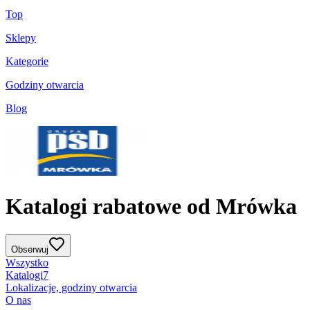
Top
Sklepy
Kategorie
Godziny otwarcia
Blog
Katalogi rabatowe od Mrówka
Obserwuj
Wszystko
Katalogi
7
Lokalizacje, godziny otwarcia
O nas