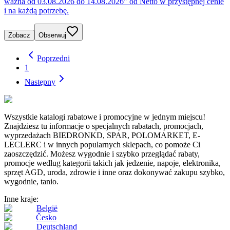
ważna od 03.08.2026 do 14.08.2026" od Netto w przystępnej cenie
i na każdą potrzebę.
Zobacz
Obserwuj
Poprzedni
1
Następny
Wszystkie katalogi rabatowe i promocyjne w jednym miejscu!
Znajdziesz tu informacje o specjalnych rabatach, promocjach,
wyprzedażach BIEDRONKD, SPAR, POLOMARKET, E-
LECLERC i w innych popularnych sklepach, co pomoże Ci
zaoszczędzić. Możesz wygodnie i szybko przeglądać rabaty,
promocje według kategorii takich jak jedzenie, napoje, elektronika,
sprzęt AGD, uroda, zdrowie i inne oraz dokonywać zakupu szybko,
wygodnie, tanio.
Inne kraje:
België
Česko
Deutschland