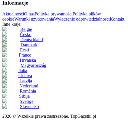
Informacje
Aktualności
O nas
Polityka prywatności
Polityka plików
cookie
Warunki użytkowania
Wyłączenie odpowiedzialności
Kontakt
Inne kraje:
België
Česko
Deutschland
Danmark
Eesti
France
Hrvatska
Magyarország
Italia
Lietuva
Latvija
Nederland
România
Srbija
Sverige
Slovensko
2026 © Wszelkie prawa zastrzeżone. TopGazetki.pl