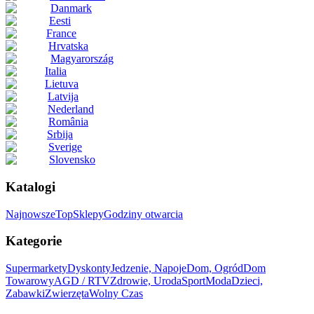
Danmark
Eesti
France
Hrvatska
Magyarország
Italia
Lietuva
Latvija
Nederland
România
Srbija
Sverige
Slovensko
Katalogi
Najnowsze
Top
Sklepy
Godziny otwarcia
Kategorie
Supermarkety
Dyskonty
Jedzenie, Napoje
Dom, Ogród
Dom
Towarowy
AGD / RTV
Zdrowie, Uroda
Sport
Moda
Dzieci,
Zabawki
Zwierzęta
Wolny Czas