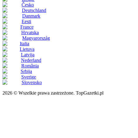
Česko
Deutschland
Danmark
Eesti
France
Hrvatska
Magyarország
Italia
Lietuva
Latvija
Nederland
România
Srbija
Sverige
Slovensko
2026 © Wszelkie prawa zastrzeżone. TopGazetki.pl