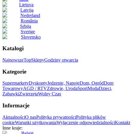
Lietuva
Latvija
Nederland
România
Srbija
Sverige
Slovensko
Katalogi
Najnowsze
Top
Sklepy
Godziny otwarcia
Kategorie
Supermarkety
Dyskonty
Jedzenie, Napoje
Dom, Ogród
Dom
Towarowy
AGD / RTV
Zdrowie, Uroda
Sport
Moda
Dzieci,
Zabawki
Zwierzęta
Wolny Czas
Informacje
Aktualności
O nas
Polityka prywatności
Polityka plików
cookie
Warunki użytkowania
Wyłączenie odpowiedzialności
Kontakt
Inne kraje:
België