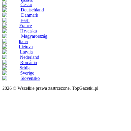
Česko
Deutschland
Danmark
Eesti
France
Hrvatska
Magyarország
Italia
Lietuva
Latvija
Nederland
România
Srbija
Sverige
Slovensko
2026 © Wszelkie prawa zastrzeżone. TopGazetki.pl