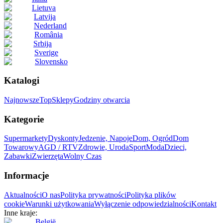
Lietuva
Latvija
Nederland
România
Srbija
Sverige
Slovensko
Katalogi
Najnowsze
Top
Sklepy
Godziny otwarcia
Kategorie
Supermarkety
Dyskonty
Jedzenie, Napoje
Dom, Ogród
Dom
Towarowy
AGD / RTV
Zdrowie, Uroda
Sport
Moda
Dzieci,
Zabawki
Zwierzęta
Wolny Czas
Informacje
Aktualności
O nas
Polityka prywatności
Polityka plików
cookie
Warunki użytkowania
Wyłączenie odpowiedzialności
Kontakt
Inne kraje:
België