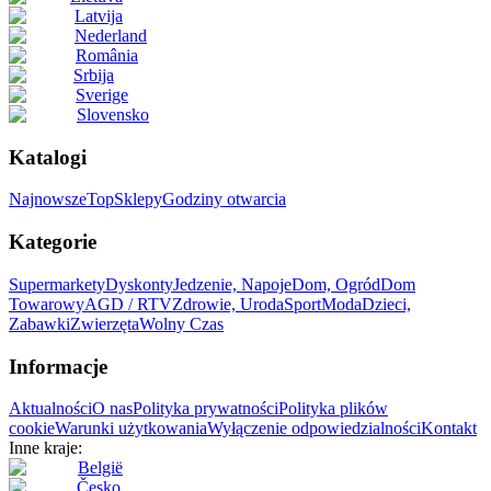
Latvija
Nederland
România
Srbija
Sverige
Slovensko
Katalogi
Najnowsze
Top
Sklepy
Godziny otwarcia
Kategorie
Supermarkety
Dyskonty
Jedzenie, Napoje
Dom, Ogród
Dom
Towarowy
AGD / RTV
Zdrowie, Uroda
Sport
Moda
Dzieci,
Zabawki
Zwierzęta
Wolny Czas
Informacje
Aktualności
O nas
Polityka prywatności
Polityka plików
cookie
Warunki użytkowania
Wyłączenie odpowiedzialności
Kontakt
Inne kraje:
België
Česko