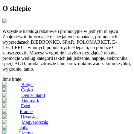
O sklepie
Wszystkie katalogi rabatowe i promocyjne w jednym miejscu!
Znajdziesz tu informacje o specjalnych rabatach, promocjach,
wyprzedażach BIEDRONKD, SPAR, POLOMARKET, E-
LECLERC i w innych popularnych sklepach, co pomoże Ci
zaoszczędzić. Możesz wygodnie i szybko przeglądać rabaty,
promocje według kategorii takich jak jedzenie, napoje, elektronika,
sprzęt AGD, uroda, zdrowie i inne oraz dokonywać zakupu szybko,
wygodnie, tanio.
Inne kraje:
België
Česko
Deutschland
Danmark
Eesti
France
Hrvatska
Magyarország
Italia
Lietuva