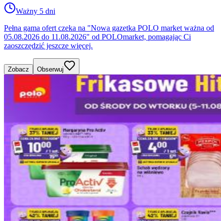
Ważny 5 dni
Pełna gama ofert czeka na "Nowa gazetka POLO market ważna od
05.08.2026 do 11.08.2026" od POLOmarket, pomagając Ci
zaoszczędzić jeszcze więcej.
Zobacz
Obserwuj