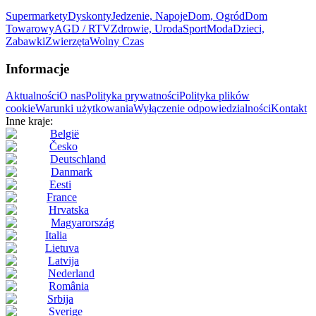
Supermarkety
Dyskonty
Jedzenie, Napoje
Dom, Ogród
Dom
Towarowy
AGD / RTV
Zdrowie, Uroda
Sport
Moda
Dzieci,
Zabawki
Zwierzęta
Wolny Czas
Informacje
Aktualności
O nas
Polityka prywatności
Polityka plików
cookie
Warunki użytkowania
Wyłączenie odpowiedzialności
Kontakt
Inne kraje:
België
Česko
Deutschland
Danmark
Eesti
France
Hrvatska
Magyarország
Italia
Lietuva
Latvija
Nederland
România
Srbija
Sverige