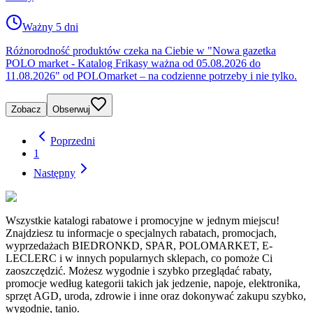
Ważny 5 dni
Różnorodność produktów czeka na Ciebie w "Nowa gazetka
POLO market - Katalog Frikasy ważna od 05.08.2026 do
11.08.2026" od POLOmarket – na codzienne potrzeby i nie tylko.
Zobacz
Obserwuj
Poprzedni
1
Następny
Wszystkie katalogi rabatowe i promocyjne w jednym miejscu!
Znajdziesz tu informacje o specjalnych rabatach, promocjach,
wyprzedażach BIEDRONKD, SPAR, POLOMARKET, E-
LECLERC i w innych popularnych sklepach, co pomoże Ci
zaoszczędzić. Możesz wygodnie i szybko przeglądać rabaty,
promocje według kategorii takich jak jedzenie, napoje, elektronika,
sprzęt AGD, uroda, zdrowie i inne oraz dokonywać zakupu szybko,
wygodnie, tanio.