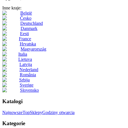
Inne kraje:
België
Česko
Deutschland
Danmark
Eesti
France
Hrvatska
Magyarország
Italia
Lietuva
Latvija
Nederland
România
Srbija
Sverige
Slovensko
Katalogi
Najnowsze
Top
Sklepy
Godziny otwarcia
Kategorie