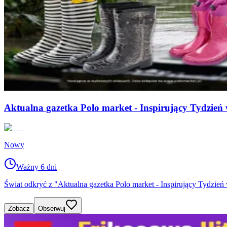
Aktualna gazetka Polo market - Inspirujący Tydzień
Nowy
Ważny 6 dni
Świat odkryć z "Aktualna gazetka Polo market - Inspirujący Tydzi
Zobacz
Obserwuj