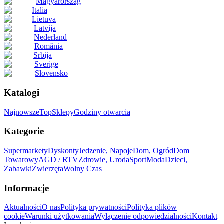
Magyarország
Italia
Lietuva
Latvija
Nederland
România
Srbija
Sverige
Slovensko
Katalogi
Najnowsze
Top
Sklepy
Godziny otwarcia
Kategorie
Supermarkety
Dyskonty
Jedzenie, Napoje
Dom, Ogród
Dom
Towarowy
AGD / RTV
Zdrowie, Uroda
Sport
Moda
Dzieci,
Zabawki
Zwierzęta
Wolny Czas
Informacje
Aktualności
O nas
Polityka prywatności
Polityka plików
cookie
Warunki użytkowania
Wyłączenie odpowiedzialności
Kontakt