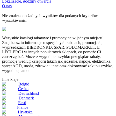
Lokalizacje, godziny otwarcia
O nas
Nie znaleziono żadnych wyników dla podanych kryteriów
wyszukiwania.
Wszystkie katalogi rabatowe i promocyjne w jednym miejscu!
Znajdziesz tu informacje o specjalnych rabatach, promocjach,
wyprzedażach BIEDRONKD, SPAR, POLOMARKET, E-
LECLERC i w innych popularnych sklepach, co pomoże Ci
zaoszczędzić. Możesz wygodnie i szybko przeglądać rabaty,
promocje według kategorii takich jak jedzenie, napoje, elektronika,
sprzęt AGD, uroda, zdrowie i inne oraz dokonywać zakupu szybko,
wygodnie, tanio.
Inne kraje:
België
Česko
Deutschland
Danmark
Eesti
France
Hrvatska