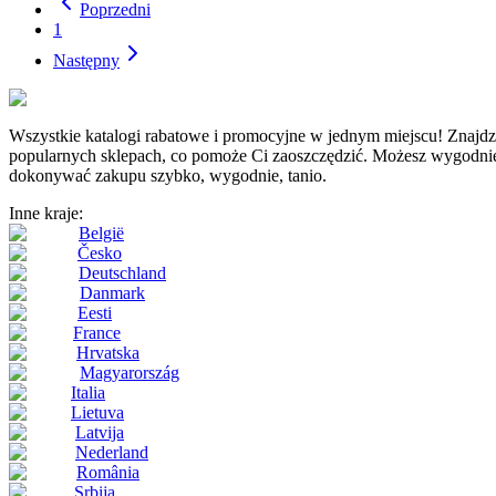
Poprzedni
1
Następny
Wszystkie katalogi rabatowe i promocyjne w jednym miejscu! Z
popularnych sklepach, co pomoże Ci zaoszczędzić. Możesz wygodnie i 
dokonywać zakupu szybko, wygodnie, tanio.
Inne kraje:
België
Česko
Deutschland
Danmark
Eesti
France
Hrvatska
Magyarország
Italia
Lietuva
Latvija
Nederland
România
Srbija