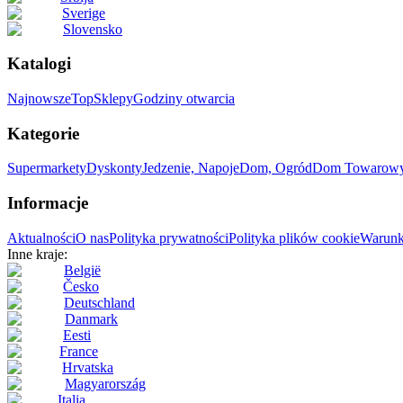
Sverige
Slovensko
Katalogi
Najnowsze
Top
Sklepy
Godziny otwarcia
Kategorie
Supermarkety
Dyskonty
Jedzenie, Napoje
Dom, Ogród
Dom Towarow
Informacje
Aktualności
O nas
Polityka prywatności
Polityka plików cookie
Warunk
Inne kraje:
België
Česko
Deutschland
Danmark
Eesti
France
Hrvatska
Magyarország
Italia