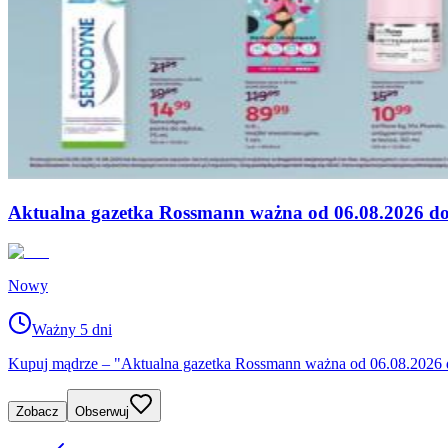
Aktualna gazetka Rossmann ważna od 06.08.2026 do
Nowy
Ważny 5 dni
Kupuj mądrze – "Aktualna gazetka Rossmann ważna od 06.08.2026 d
Zobacz
Obserwuj