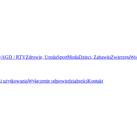
y
AGD / RTV
Zdrowie, Uroda
Sport
Moda
Dzieci, Zabawki
Zwierzęta
Wo
i użytkowania
Wyłączenie odpowiedzialności
Kontakt