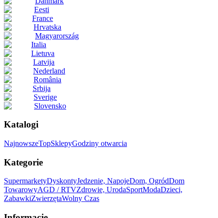
Danmark
Eesti
France
Hrvatska
Magyarország
Italia
Lietuva
Latvija
Nederland
România
Srbija
Sverige
Slovensko
Katalogi
Najnowsze
Top
Sklepy
Godziny otwarcia
Kategorie
Supermarkety
Dyskonty
Jedzenie, Napoje
Dom, Ogród
Dom
Towarowy
AGD / RTV
Zdrowie, Uroda
Sport
Moda
Dzieci,
Zabawki
Zwierzęta
Wolny Czas
Informacje