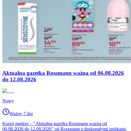
Aktualna gazetka Rossmann ważna od 06.08.2026
do 12.08.2026
Nowy
Ważny 7 dni
Kupuj mądrze – "Aktualna gazetka Rossmann ważna od
06.08.2026 do 12.08.2026" od Rossmann z doskonałymi zniżkami,