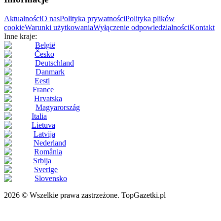
Aktualności
O nas
Polityka prywatności
Polityka plików
cookie
Warunki użytkowania
Wyłączenie odpowiedzialności
Kontakt
Inne kraje:
België
Česko
Deutschland
Danmark
Eesti
France
Hrvatska
Magyarország
Italia
Lietuva
Latvija
Nederland
România
Srbija
Sverige
Slovensko
2026 © Wszelkie prawa zastrzeżone. TopGazetki.pl