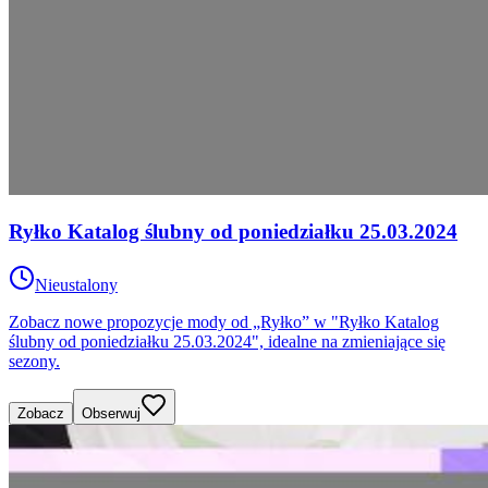
Ryłko Katalog ślubny od poniedziałku 25.03.2024
Nieustalony
Zobacz nowe propozycje mody od „Ryłko” w "Ryłko Katalog
ślubny od poniedziałku 25.03.2024", idealne na zmieniające się
sezony.
Zobacz
Obserwuj