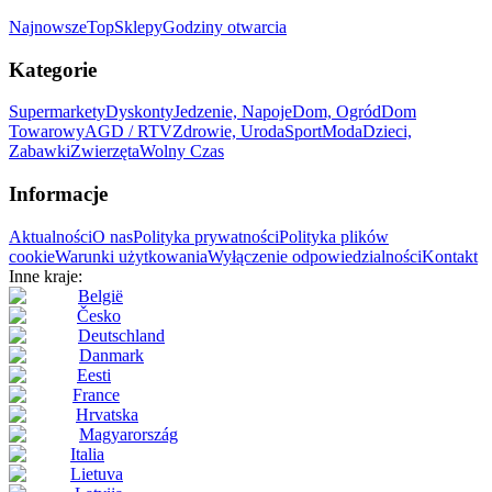
Najnowsze
Top
Sklepy
Godziny otwarcia
Kategorie
Supermarkety
Dyskonty
Jedzenie, Napoje
Dom, Ogród
Dom
Towarowy
AGD / RTV
Zdrowie, Uroda
Sport
Moda
Dzieci,
Zabawki
Zwierzęta
Wolny Czas
Informacje
Aktualności
O nas
Polityka prywatności
Polityka plików
cookie
Warunki użytkowania
Wyłączenie odpowiedzialności
Kontakt
Inne kraje:
België
Česko
Deutschland
Danmark
Eesti
France
Hrvatska
Magyarország
Italia
Lietuva