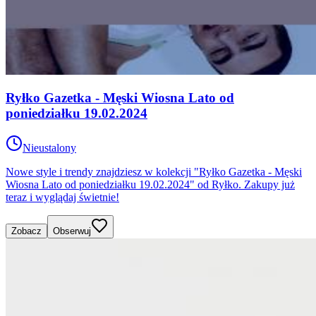
Ryłko Gazetka - Męski Wiosna Lato od
poniedziałku 19.02.2024
Nieustalony
Nowe style i trendy znajdziesz w kolekcji "Ryłko Gazetka - Męski
Wiosna Lato od poniedziałku 19.02.2024" od Ryłko. Zakupy już
teraz i wyglądaj świetnie!
Zobacz
Obserwuj