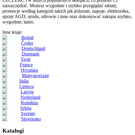
LECLERC i w innych popularnych sklepach, co pomoże Ci
zaoszczędzić. Możesz wygodnie i szybko przeglądać rabaty,
promocje według kategorii takich jak jedzenie, napoje, elektronika,
sprzęt AGD, uroda, zdrowie i inne oraz dokonywać zakupu szybko,
wygodnie, tanio.
Inne kraje:
België
Česko
Deutschland
Danmark
Eesti
France
Hrvatska
Magyarország
Italia
Lietuva
Latvija
Nederland
România
Srbija
Sverige
Slovensko
Katalogi