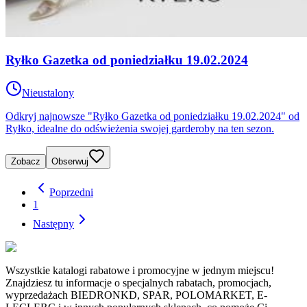
Ryłko Gazetka od poniedziałku 19.02.2024
Nieustalony
Odkryj najnowsze "Ryłko Gazetka od poniedziałku 19.02.2024" od
Ryłko, idealne do odświeżenia swojej garderoby na ten sezon.
Zobacz
Obserwuj
Poprzedni
1
Następny
Wszystkie katalogi rabatowe i promocyjne w jednym miejscu!
Znajdziesz tu informacje o specjalnych rabatach, promocjach,
wyprzedażach BIEDRONKD, SPAR, POLOMARKET, E-