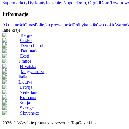
Supermarkety
Dyskonty
Jedzenie, Napoje
Dom, Ogród
Dom Towarow
Informacje
Aktualności
O nas
Polityka prywatności
Polityka plików cookie
Warunk
Inne kraje:
België
Česko
Deutschland
Danmark
Eesti
France
Hrvatska
Magyarország
Italia
Lietuva
Latvija
Nederland
România
Srbija
Sverige
Slovensko
2026 © Wszelkie prawa zastrzeżone. TopGazetki.pl