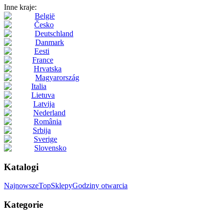
Inne kraje:
België
Česko
Deutschland
Danmark
Eesti
France
Hrvatska
Magyarország
Italia
Lietuva
Latvija
Nederland
România
Srbija
Sverige
Slovensko
Katalogi
Najnowsze
Top
Sklepy
Godziny otwarcia
Kategorie