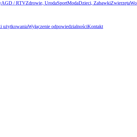
y
AGD / RTV
Zdrowie, Uroda
Sport
Moda
Dzieci, Zabawki
Zwierzęta
Wo
i użytkowania
Wyłączenie odpowiedzialności
Kontakt