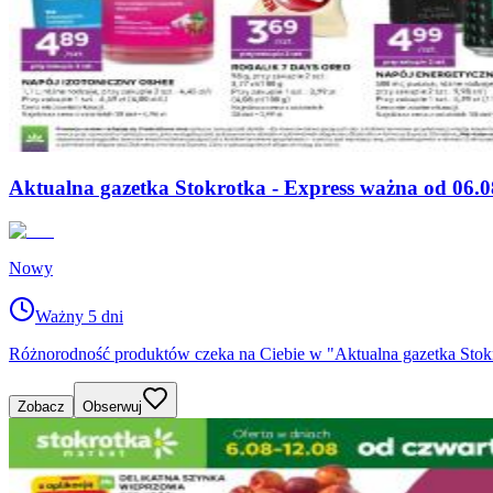
Aktualna gazetka Stokrotka - Express ważna od 06.0
Nowy
Ważny 5 dni
Różnorodność produktów czeka na Ciebie w "Aktualna gazetka Stokro
Zobacz
Obserwuj