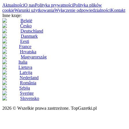
Aktualności
O nas
Polityka prywatności
Polityka plików
cookie
Warunki użytkowania
Wyłączenie odpowiedzialności
Kontakt
Inne kraje:
België
Česko
Deutschland
Danmark
Eesti
France
Hrvatska
Magyarország
Italia
Lietuva
Latvija
Nederland
România
Srbija
Sverige
Slovensko
2026 © Wszelkie prawa zastrzeżone. TopGazetki.pl