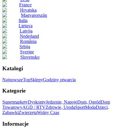
France
Hrvatska
Magyarország
Italia
Lietuva
Latvija
Nederland
România
Srbija
Sverige
Slovensko
Katalogi
Najnowsze
Top
Sklepy
Godziny otwarcia
Kategorie
Supermarkety
Dyskonty
Jedzenie, Napoje
Dom, Ogród
Dom
Towarowy
AGD / RTV
Zdrowie, Uroda
Sport
Moda
Dzieci,
Zabawki
Zwierzęta
Wolny Czas
Informacje