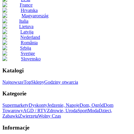
France
Hrvatska
Magyarország
Italia
Lietuva
Latvija
Nederland
România
Srbija
Sverige
Slovensko
Katalogi
Najnowsze
Top
Sklepy
Godziny otwarcia
Kategorie
Supermarkety
Dyskonty
Jedzenie, Napoje
Dom, Ogród
Dom
Towarowy
AGD / RTV
Zdrowie, Uroda
Sport
Moda
Dzieci,
Zabawki
Zwierzęta
Wolny Czas
Informacje