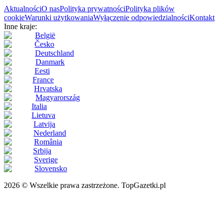
Aktualności
O nas
Polityka prywatności
Polityka plików
cookie
Warunki użytkowania
Wyłączenie odpowiedzialności
Kontakt
Inne kraje:
België
Česko
Deutschland
Danmark
Eesti
France
Hrvatska
Magyarország
Italia
Lietuva
Latvija
Nederland
România
Srbija
Sverige
Slovensko
2026 © Wszelkie prawa zastrzeżone. TopGazetki.pl