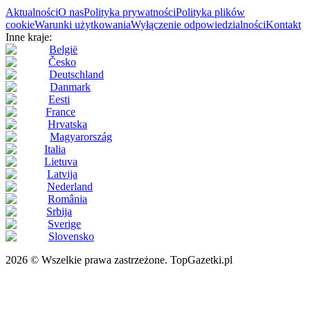
Aktualności
O nas
Polityka prywatności
Polityka plików
cookie
Warunki użytkowania
Wyłączenie odpowiedzialności
Kontakt
Inne kraje:
België
Česko
Deutschland
Danmark
Eesti
France
Hrvatska
Magyarország
Italia
Lietuva
Latvija
Nederland
România
Srbija
Sverige
Slovensko
2026 © Wszelkie prawa zastrzeżone. TopGazetki.pl