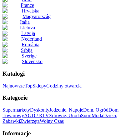
France
Hrvatska
Magyarország
Italia
Lietuva
Latvija
Nederland
România
Srbija
Sverige
Slovensko
Katalogi
Najnowsze
Top
Sklepy
Godziny otwarcia
Kategorie
Supermarkety
Dyskonty
Jedzenie, Napoje
Dom, Ogród
Dom
Towarowy
AGD / RTV
Zdrowie, Uroda
Sport
Moda
Dzieci,
Zabawki
Zwierzęta
Wolny Czas
Informacje