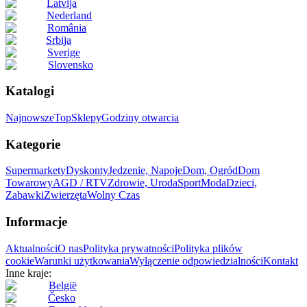
Latvija
Nederland
România
Srbija
Sverige
Slovensko
Katalogi
Najnowsze
Top
Sklepy
Godziny otwarcia
Kategorie
Supermarkety
Dyskonty
Jedzenie, Napoje
Dom, Ogród
Dom
Towarowy
AGD / RTV
Zdrowie, Uroda
Sport
Moda
Dzieci,
Zabawki
Zwierzęta
Wolny Czas
Informacje
Aktualności
O nas
Polityka prywatności
Polityka plików
cookie
Warunki użytkowania
Wyłączenie odpowiedzialności
Kontakt
Inne kraje:
België
Česko