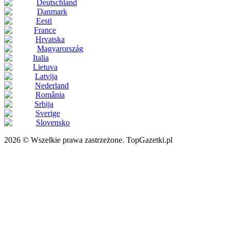
Deutschland
Danmark
Eesti
France
Hrvatska
Magyarország
Italia
Lietuva
Latvija
Nederland
România
Srbija
Sverige
Slovensko
2026 © Wszelkie prawa zastrzeżone. TopGazetki.pl