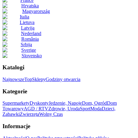
France
Hrvatska
Magyarország
Italia
Lietuva
Latvija
Nederland
România
Srbija
Sverige
Slovensko
Katalogi
Najnowsze
Top
Sklepy
Godziny otwarcia
Kategorie
Supermarkety
Dyskonty
Jedzenie, Napoje
Dom, Ogród
Dom
Towarowy
AGD / RTV
Zdrowie, Uroda
Sport
Moda
Dzieci,
Zabawki
Zwierzęta
Wolny Czas
Informacje