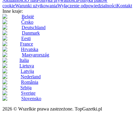
Aktualności
O nas
Polityka prywatności
Polityka plików
cookie
Warunki użytkowania
Wyłączenie odpowiedzialności
Kontakt
Inne kraje:
België
Česko
Deutschland
Danmark
Eesti
France
Hrvatska
Magyarország
Italia
Lietuva
Latvija
Nederland
România
Srbija
Sverige
Slovensko
2026 © Wszelkie prawa zastrzeżone. TopGazetki.pl