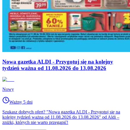
Nowa gazetka ALDI - Przygotuj się na kolejny
tydzień ważna od 11.08.2026 do 13.08.2026
Nowy
Ważny 5 dni
Szukasz dobrych ofert? "Nowa gazetka ALDI - Przygotuj się na
kolejny tydzień ważna od 11.08.2026 do 13.08.2026" od Aldi –
zniżki, których nie warto przegapić!