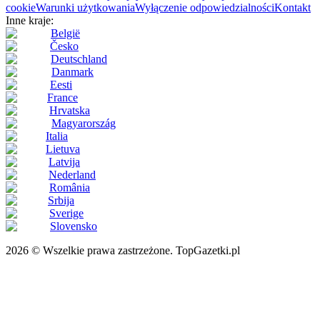
cookie
Warunki użytkowania
Wyłączenie odpowiedzialności
Kontakt
Inne kraje:
België
Česko
Deutschland
Danmark
Eesti
France
Hrvatska
Magyarország
Italia
Lietuva
Latvija
Nederland
România
Srbija
Sverige
Slovensko
2026 © Wszelkie prawa zastrzeżone. TopGazetki.pl