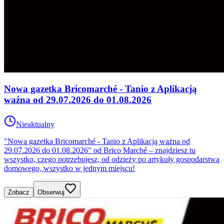
Nowa gazetka Bricomarché - Tanio z Aplikacją
ważna od 29.07.2026 do 01.08.2026
Nieaktualny
"Nowa gazetka Bricomarché - Tanio z Aplikacją ważna od
29.07.2026 do 01.08.2026" od Brico Marché – znajdziesz tu
wszystko, czego potrzebujesz, od odzieży po artykuły gospodarstwa
domowego, wszystko w jednym miejscu!
Zobacz
Obserwuj