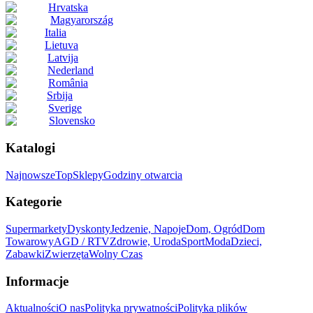
Hrvatska
Magyarország
Italia
Lietuva
Latvija
Nederland
România
Srbija
Sverige
Slovensko
Katalogi
Najnowsze
Top
Sklepy
Godziny otwarcia
Kategorie
Supermarkety
Dyskonty
Jedzenie, Napoje
Dom, Ogród
Dom
Towarowy
AGD / RTV
Zdrowie, Uroda
Sport
Moda
Dzieci,
Zabawki
Zwierzęta
Wolny Czas
Informacje
Aktualności
O nas
Polityka prywatności
Polityka plików