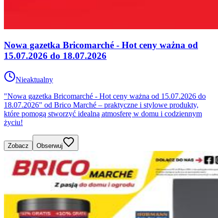
Nowa gazetka Bricomarché - Hot ceny ważna od
15.07.2026 do 18.07.2026
Nieaktualny
"Nowa gazetka Bricomarché - Hot ceny ważna od 15.07.2026 do
18.07.2026" od Brico Marché – praktyczne i stylowe produkty,
które pomogą stworzyć idealną atmosferę w domu i codziennym
życiu!
Zobacz
Obserwuj