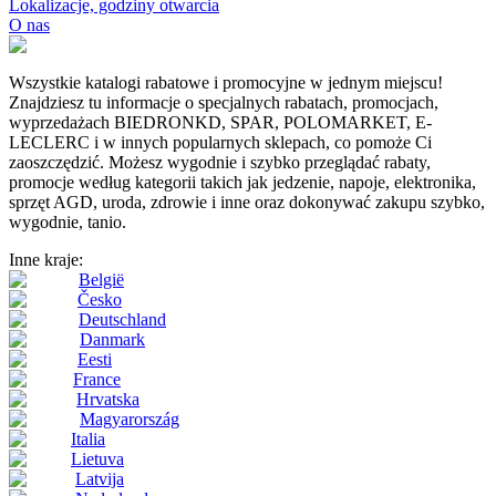
Lokalizacje, godziny otwarcia
O nas
Wszystkie katalogi rabatowe i promocyjne w jednym miejscu!
Znajdziesz tu informacje o specjalnych rabatach, promocjach,
wyprzedażach BIEDRONKD, SPAR, POLOMARKET, E-
LECLERC i w innych popularnych sklepach, co pomoże Ci
zaoszczędzić. Możesz wygodnie i szybko przeglądać rabaty,
promocje według kategorii takich jak jedzenie, napoje, elektronika,
sprzęt AGD, uroda, zdrowie i inne oraz dokonywać zakupu szybko,
wygodnie, tanio.
Inne kraje:
België
Česko
Deutschland
Danmark
Eesti
France
Hrvatska
Magyarország
Italia
Lietuva
Latvija