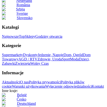
Nederland
România
Srbija
Sverige
Slovensko
Katalogi
Najnowsze
Top
Sklepy
Godziny otwarcia
Kategorie
Supermarkety
Dyskonty
Jedzenie, Napoje
Dom, Ogród
Dom
Towarowy
AGD / RTV
Zdrowie, Uroda
Sport
Moda
Dzieci,
Zabawki
Zwierzęta
Wolny Czas
Informacje
Aktualności
O nas
Polityka prywatności
Polityka plików
cookie
Warunki użytkowania
Wyłączenie odpowiedzialności
Kontakt
Inne kraje:
België
Česko
Deutschland