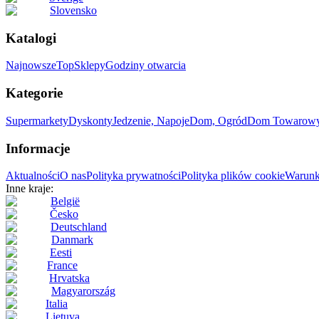
Slovensko
Katalogi
Najnowsze
Top
Sklepy
Godziny otwarcia
Kategorie
Supermarkety
Dyskonty
Jedzenie, Napoje
Dom, Ogród
Dom Towarow
Informacje
Aktualności
O nas
Polityka prywatności
Polityka plików cookie
Warunk
Inne kraje:
België
Česko
Deutschland
Danmark
Eesti
France
Hrvatska
Magyarország
Italia
Lietuva