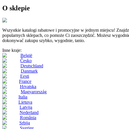
O sklepie
Wszystkie katalogi rabatowe i promocyjne w jednym miejscu! Z
popularnych sklepach, co pomoże Ci zaoszczędzić. Możesz wygodnie i 
dokonywać zakupu szybko, wygodnie, tanio.
Inne kraje:
België
Česko
Deutschland
Danmark
Eesti
France
Hrvatska
Magyarország
Italia
Lietuva
Latvija
Nederland
România
Srbija
Sverige