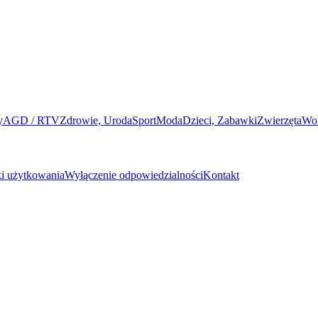
y
AGD / RTV
Zdrowie, Uroda
Sport
Moda
Dzieci, Zabawki
Zwierzęta
Wo
i użytkowania
Wyłączenie odpowiedzialności
Kontakt