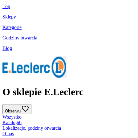
Top
Sklepy
Kategorie
Godziny otwarcia
Blog
O sklepie E.Leclerc
Obserwuj
Wszystko
Katalogi
6
Lokalizacje, godziny otwarcia
O nas