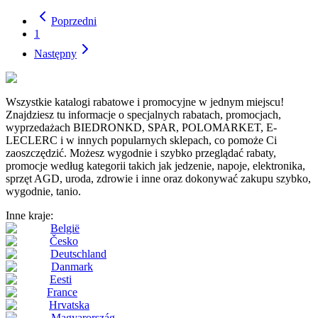
Poprzedni
1
Następny
Wszystkie katalogi rabatowe i promocyjne w jednym miejscu!
Znajdziesz tu informacje o specjalnych rabatach, promocjach,
wyprzedażach BIEDRONKD, SPAR, POLOMARKET, E-
LECLERC i w innych popularnych sklepach, co pomoże Ci
zaoszczędzić. Możesz wygodnie i szybko przeglądać rabaty,
promocje według kategorii takich jak jedzenie, napoje, elektronika,
sprzęt AGD, uroda, zdrowie i inne oraz dokonywać zakupu szybko,
wygodnie, tanio.
Inne kraje:
België
Česko
Deutschland
Danmark
Eesti
France
Hrvatska
Magyarország