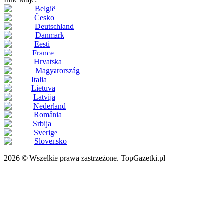
België
Česko
Deutschland
Danmark
Eesti
France
Hrvatska
Magyarország
Italia
Lietuva
Latvija
Nederland
România
Srbija
Sverige
Slovensko
2026 © Wszelkie prawa zastrzeżone. TopGazetki.pl