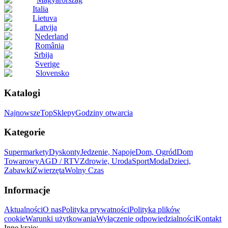
Italia
Lietuva
Latvija
Nederland
România
Srbija
Sverige
Slovensko
Katalogi
Najnowsze
Top
Sklepy
Godziny otwarcia
Kategorie
Supermarkety
Dyskonty
Jedzenie, Napoje
Dom, Ogród
Dom
Towarowy
AGD / RTV
Zdrowie, Uroda
Sport
Moda
Dzieci,
Zabawki
Zwierzęta
Wolny Czas
Informacje
Aktualności
O nas
Polityka prywatności
Polityka plików
cookie
Warunki użytkowania
Wyłączenie odpowiedzialności
Kontakt
Inne kraje: