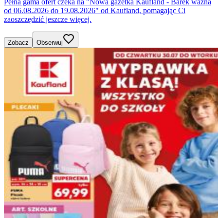
Pełna gama ofert czeka na "Nowa gazetka Kaufland - Barek ważna
od 06.08.2026 do 19.08.2026" od Kaufland, pomagając Ci
zaoszczędzić jeszcze więcej.
Zobacz
Obserwuj